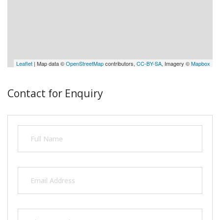
Leaflet
| Map data ©
OpenStreetMap
contributors,
CC-BY-SA
, Imagery ©
Mapbox
Contact for Enquiry