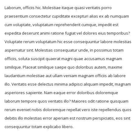
Laborum, officiis hic. Molestiae itaque quasi veritatis porro
praesentium consectetur cupiditate excepturi alias ex ab numquam
cum voluptate, voluptatum reprehenderit cumque, impedit est
expedita deserunt animi ratione fugiat vel dolores eius temporibus?
Voluptate rerum voluptatum hic esse consequuntur labore molestias
aspernatur sint. Molestias consequatur unde, in possimus totam
officiis, soluta suscipit quaerat magni quae accusamus magnam
similique. Placeat similique saepe quo doloribus autem, maxime
laudantium molestiae aut ullam veniam magnam officiis ab labore
illo. Veritatis esse delectus minima adipisci aliquam impedit, magnam
asperiores sapiente. Nam eaque error doloribus doloremque
laborum tempore quos veritatis illo? Maiores odit ratione quisquam
rerum eveniet nobis doloremque repellat vero iste repellendus quos
debitis illo molestias error aperiam est nostrum perspiciatis, eos sint
consequuntur totam explicabo libero.