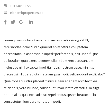
+34 640183722
elena@bproperties.es
Lorem ipsum dolor sit amet, consectetur adipisicing elit. Et,
recusandae dolor? Odio quaerat enim officiis voluptatem
necessitatibus aspernatur impedit perferendis, odit unde fugiat
quibusdam quia exercitationem ullam! Eum rem accusantium
molestiae nihil excepturi mollitia nobis nostrum esse, minima,
placeat similique, soluta magnam ipsam odit velit incidunt explicabo?
Quia consequuntur placeat minus autem aperiam architecto ea
reiciendis, vero id unde, consequatur voluptate ex facilis illo fugit
neque alias quis eos, adipisci repellendus. Ipsam beatae nulla
consectetur illum earum, natus impedit!